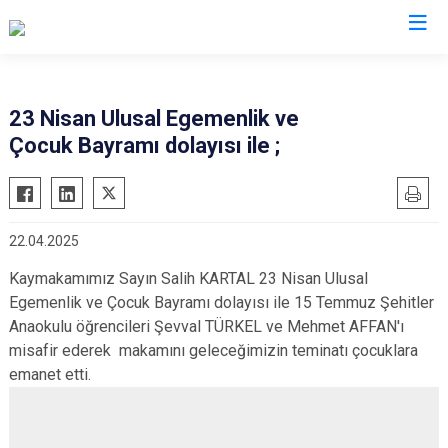
Amasya
23 Nisan Ulusal Egemenlik ve
Çocuk Bayramı dolayısı ile ;
Göynücek
Gümüşhacıköy
Hamamözü
22.04.2025
Merzifon
Kaymakamımız Sayın Salih KARTAL 23 Nisan Ulusal
Suluova
Egemenlik ve Çocuk Bayramı dolayısı ile 15 Temmuz Şehitler
Taşova
Anaokulu öğrencileri Şevval TÜRKEL ve Mehmet AFFAN'ı
misafir ederek makamını geleceğimizin teminatı çocuklara
emanet etti.