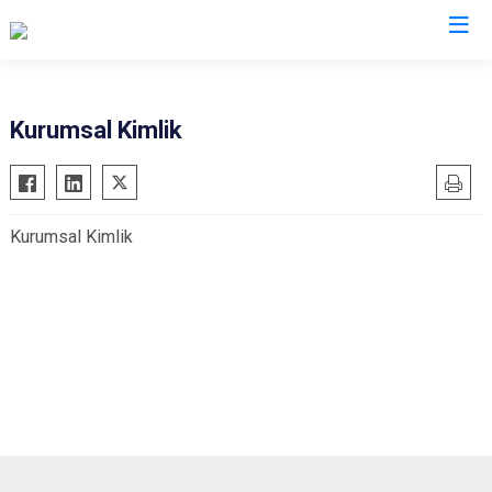
Amasya
Kurumsal Kimlik
Göynücek
Gümüşhacıköy
Kurumsal Kimlik
Hamamözü
Merzifon
Suluova
Taşova